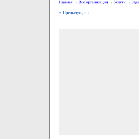
Главная
→
Все организации
→
Услуги
→
Зда
«
Предыдущая
1