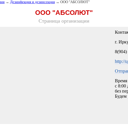
ния
→
Дезинфекция и дезинсекция
→ ООО "АБСОЛЮТ"
ООО "АБСОЛЮТ"
Страница организации
Конта
г. Ирк
8(904)
http://
Отпра
Время 
с 8:00
без пе
Будем 