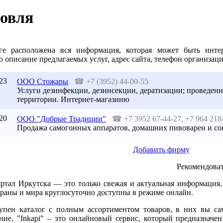
овля
ге расположена вся информация, которая может быть интер
 описание предлагаемых услуг, адрес сайта, телефон организаци
23
ООО Стожары
☎
+7 (3952) 44-00-55
Услуги дезинфекции, дезинсекции, дератизации; проведен
территории. Интернет-магазиню
20
OOO "Добрые Традиции"
☎
+7 3952 67-44-27, +7 964 218
Продажа самогонных аппаратов, домашних пивоварен и со
Добавить фирму
Рекомендоват
ортал Иркутска — это только свежая и актуальная информация
траны и мира круглосуточно доступны в режиме онлайн.
упен каталог с полным ассортиментом товаров, в них вы са
ние. "Inkapi" – это онлайновый сервис, который предназначен