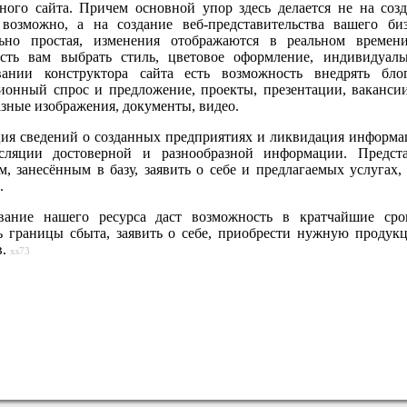
ного сайта. Причем основной упор здесь делается не на соз
 возможно, а на создание веб-представительства вашего би
ьно простая, изменения отображаются в реальном времени
сть вам выбрать стиль, цветовое оформление, индивидуал
вании конструктора сайта есть возможность внедрять бл
ионный спрос и предложение, проекты, презентации, вакансии,
зные изображения, документы, видео.
ия сведений о созданных предприятиях и ликвидация информа
сляции достоверной и разнообразной информации. Предст
м, занесённым в базу, заявить о себе и предлагаемых услугах
.
вание нашего ресурса даст возможность в кратчайшие сро
ь границы сбыта, заявить о себе, приобрести нужную продук
в.
xs73